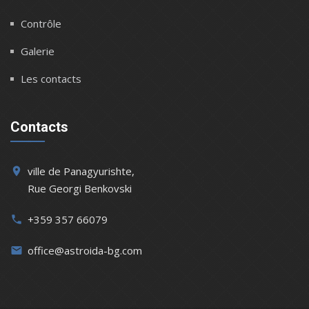
Contrôle
Galerie
Les contacts
Contacts
ville de Panagyurishte,
place
Rue Georgi Benkovski
+359 357 66079
phone
office@astroida-bg.com
email